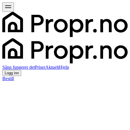
Sånn fungerer det
Priser
Aktuelt
Hjelp
Logg inn
Bestill