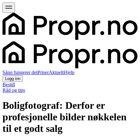
Sånn fungerer det
Priser
Aktuelt
Hjelp
Logg inn
Bestill
Råd og tips
Boligfotograf: Derfor er
profesjonelle bilder nøkkelen
til et godt salg