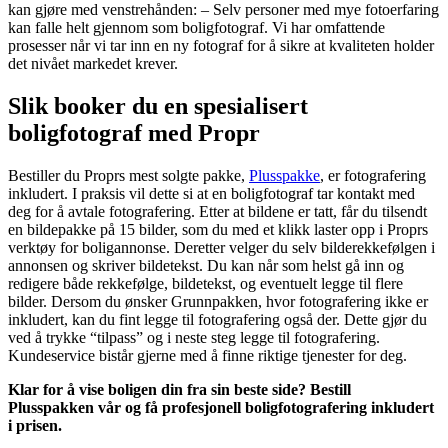
kan gjøre med venstrehånden: – Selv personer med mye fotoerfaring
kan falle helt gjennom som boligfotograf. Vi har omfattende
prosesser når vi tar inn en ny fotograf for å sikre at kvaliteten holder
det nivået markedet krever.
Slik booker du en spesialisert
boligfotograf med Propr
Bestiller du Proprs mest solgte pakke,
Plusspakke
, er fotografering
inkludert. I praksis vil dette si at en boligfotograf tar kontakt med
deg for å avtale fotografering. Etter at bildene er tatt, får du tilsendt
en bildepakke på 15 bilder, som du med et klikk laster opp i Proprs
verktøy for boligannonse. Deretter velger du selv bilderekkefølgen i
annonsen og skriver bildetekst. Du kan når som helst gå inn og
redigere både rekkefølge, bildetekst, og eventuelt legge til flere
bilder. Dersom du ønsker Grunnpakken, hvor fotografering ikke er
inkludert, kan du fint legge til fotografering også der. Dette gjør du
ved å trykke “tilpass” og i neste steg legge til fotografering.
Kundeservice bistår gjerne med å finne riktige tjenester for deg.
Klar for å vise boligen din fra sin beste side? Bestill
Plusspakken vår og få profesjonell boligfotografering inkludert
i prisen.