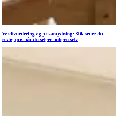
Verdivurdering og prisantydning: Slik setter du
riktig pris når du selger boligen selv