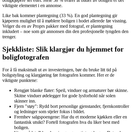
boligkjøpere ser etter. Hele 58 % svarer at bilder av boligen er det
viktigste elementet i en annonse.
Like bak kommer plantegning (33 %). En god plantegning gir
kjøperen mulighet til å møblere boligen i hodet allerede før visning.
Velger du en av Proprs pakker med fotograf, er plantegning
inkludert – noe som gir annonsen din den profesjonelle tyngden den
trenger.
Sjekkliste: Slik klargjør du hjemmet for
boligfotografen
For å få maksimalt ut av investeringen, bør du bruke litt tid på
boligstyling og klargjøring før fotografen kommer. Her er de
viktigste punktene:
Rengjør blanke flater: Speil, vinduer og armaturer bør skinne.
Skitne vinduer ødelegger for gode lysforhold når solen
skinner inn.
Fjern "støy": Rydd bort personlige gjenstander, fjernkontroller
og ledninger som stjeler fokus i bildet.
Fremhev salgspoengene: Har du et moderne kjøkken eller en
fantastisk utsikt? Fortell fotografen hva du liker best med
boligen.