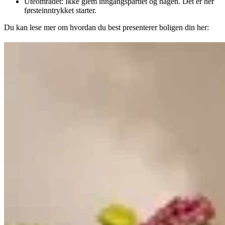
Uteområdet: Ikke glem inngangspartiet og hagen. Det er her
førsteinntrykket starter.
Du kan lese mer om hvordan du best presenterer boligen din her: