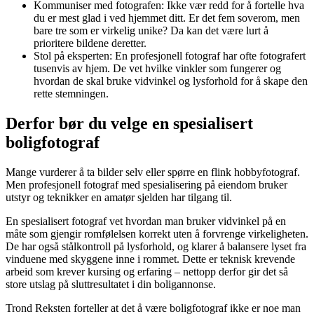
Kommuniser med fotografen: Ikke vær redd for å fortelle hva
du er mest glad i ved hjemmet ditt. Er det fem soverom, men
bare tre som er virkelig unike? Da kan det være lurt å
prioritere bildene deretter.
Stol på eksperten: En profesjonell fotograf har ofte fotografert
tusenvis av hjem. De vet hvilke vinkler som fungerer og
hvordan de skal bruke vidvinkel og lysforhold for å skape den
rette stemningen.
Derfor bør du velge en spesialisert
boligfotograf
Mange vurderer å ta bilder selv eller spørre en flink hobbyfotograf.
Men profesjonell fotograf med spesialisering på eiendom bruker
utstyr og teknikker en amatør sjelden har tilgang til.
En spesialisert fotograf vet hvordan man bruker vidvinkel på en
måte som gjengir romfølelsen korrekt uten å forvrenge virkeligheten.
De har også stålkontroll på lysforhold, og klarer å balansere lyset fra
vinduene med skyggene inne i rommet. Dette er teknisk krevende
arbeid som krever kursing og erfaring – nettopp derfor gir det så
store utslag på sluttresultatet i din boligannonse.
Trond Reksten forteller at det å være boligfotograf ikke er noe man